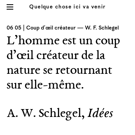
Quelque chose ici va venir
Résidence 2023
À propos du site
06 05
|
Coup d’œil créateur
—
W. F. Schlegel
Informations
L’homme est un coup
Index
d’œil créateur de la
nature se retournant
sur elle-même.
A. W. Schlegel,
Idées